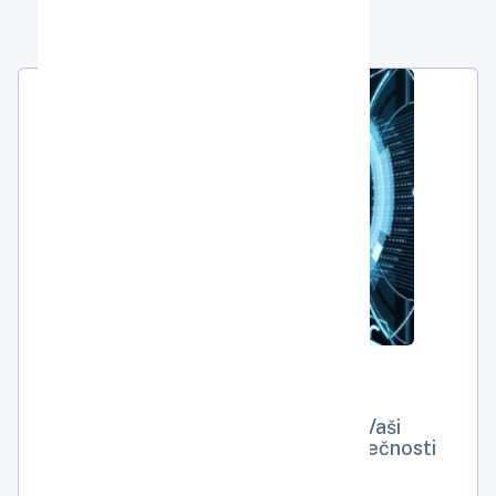
5 zásadních kroků k ochraně Vaši
kyberbezpečnosti a on-line bezpečnosti