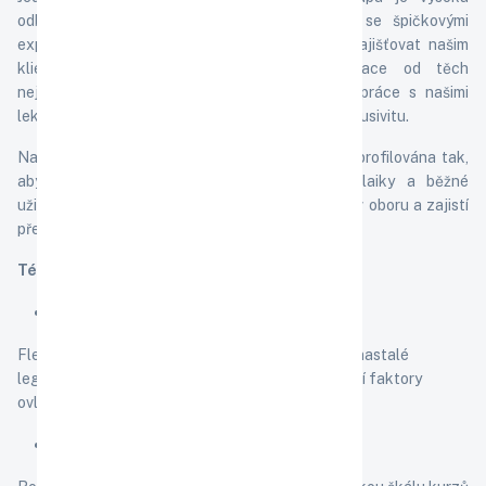
odbornost lektorů. Spolupracujeme výhradně se špičkovými
experty v daných oblastech. Naším cílem je zajišťovat našim
klientům nejrelevantnější a nejlepší informace od těch
nejpovolanějších odborníků a osobností. Spolupráce s našimi
lektory nám umožňuje jedinečnou personální exklusivitu.
Naše široká nabídka vzdělávacích programů je profilována tak,
aby uspokojila jak odbornou veřejnost, tak laiky a běžné
uživatele. Naše semináře vám usnadní orientaci v oboru a zajistí
přehled i v dnešní rychle se měnící době.
Témata našich seminářů jsou vždy aktuální:
Legislativa
Flexibilně a nepřetržitě reagujeme na chystané i nastalé
legislativní změny, na novou judikaturu i na ostatní faktory
ovlivňující každodenní praxi našich klientů.
Soft skills