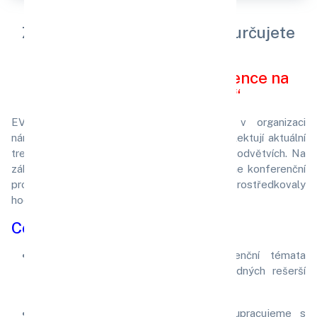
Zaostření našich konferencí určujete
Vy!
„Pořádáme odborné konference na
míru vašim potřebám“
EVKC je vaším spolehlivým partnerem v organizaci
národních a odborných konferencí, které reflektují aktuální
trendy v legislativě, managementu a dalších odvětvích. Na
základě dlouholetých zkušeností připravujeme konferenční
programy i celkovou organizaci tak, aby zprostředkovaly
hodnotné a v praxi použitelné informace.
Co nás odlišuje?
Aktuálnost a relevantnost
: Konferenční témata
pečlivě koncipujeme na základě důkladných rešerší
trhu a analýzy zájmů našich klientů.
Odbornost na nejvyšší úrovni
: Spolupracujeme s