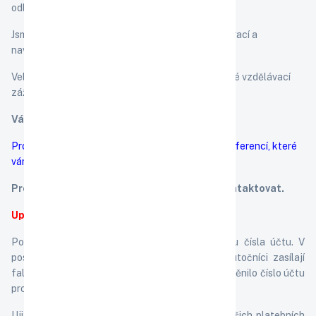
odborných kontaktů a hledání nových řešení.
Jsme průvodcem na vaší cestě za vzděláním, inspirací a
navazováním důležitých kontaktů.
Velmi si vážíme vaší důvěry a těšíme se na společné vzdělávací
zážitky.
Váš spolehlivý tým EVKC
Prozkoumejte naši nabídku seminářů, kurzů a konferencí, které
vám pomohou profesně i osobně růst.
Pro podrobnější informace nás neváhejte kontaktovat.
Upozornění:
Pozor na aktuální podvody spojené se změnou čísla účtu. V
poslední době jsme zaznamenali případy, kdy útočníci zasílají
falešné e-maily nebo zprávy, které tvrdí, že se změnilo číslo účtu
pro platby.
Ujišťujeme vás, že pokud by došlo ke změně našich platebních