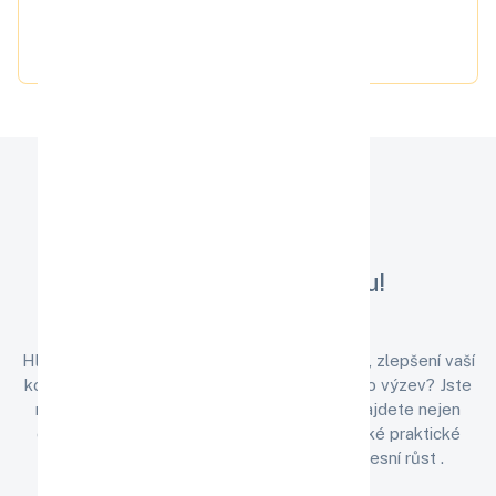
Doporučení
absolventů
BLOG
Vítejte na našem blogu!
Hledáte cenné tipy a inspiraci pro osobní růst, zlepšení vaší
komunikace a efektivní zvládání každodenního výzev? Jste
na správném místě! 💼💡 Na našem blogu najdete nejen
odborné články o kyberbezpečnosti , ale také praktické
rady pro osobní rozvoj , komunikaci a profesní růst .