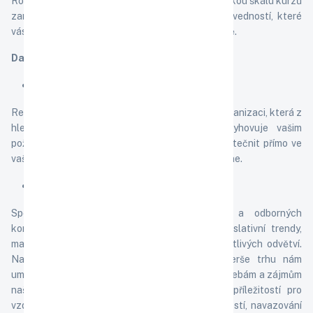
Rozvíjíme vaše měkké dovednosti a nabízíme širokou škálu kurzů
zaměřených na rozvoj soft skills – klíčových dovedností, které
vás podpoří nejen v profesním, ale i osobním životě.
Další vzdělávací nabídka:
Vzdělávání "šité" na míru
Realizujeme vzdělávání na míru přímo pro Vaši organizaci, která z
hlediska tématu, termínu či místa konání vyhovuje vašim
požadavkům. Po domluvě je možné školení uskutečnit přímo ve
vašem sídle, v námi zajištěných prostorách či online.
Konference
Specializujeme se na pořádání národních a odborných
konferencí, které se zaměřují na aktuální legislativní trendy,
manažerské postupy a specifické otázky jednotlivých odvětví.
Naše dlouholeté zkušenosti a důkladné rešerše trhu nám
umožňují připravit programy, které odpovídají potřebám a zájmům
našich klientů. Naše konference nejsou jen příležitostí pro
vzdělávání, ale i platformou pro výměnu zkušeností, navazování