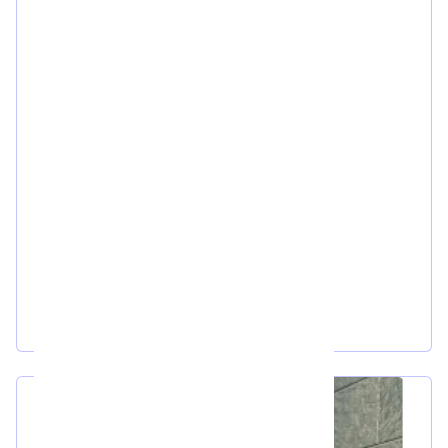
Mgr. Věra Máchová