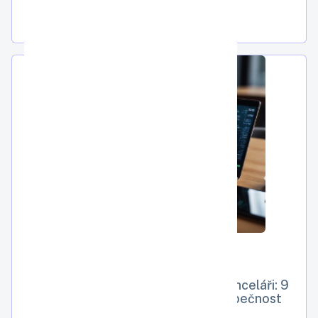
Jak se chránit při práci v domácí kanceláři: 9
klíčových tipů pro vaši online bezpečnost