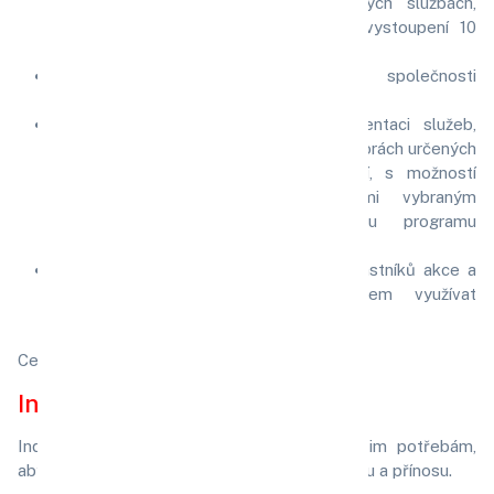
informace o společnosti, poskytovaných službách,
produktech, know-how v max. délce vystoupení 10
minut.
Rozdání propagačních materiálů společnosti
účastníkům konference.
Zajištění prezentačního místa k prezentaci služeb,
produktů, know-how společnosti v prostorách určených
k prezentaci partnerských společností, s možností
předávat doplňující informace Vámi vybraným
zástupcem společnosti v průběhu programu
konference.
Hlavní partner akce obdrží kontakty účastníků akce a
další informační materiály s právem využívat
dokumenty ke své propagaci.
Cena:
21 990 Kč
Individuální partnerství:
Individuální partnerství je přizpůsobeno vašim potřebám,
abychom společně dosáhli maximálního efektu a přínosu.