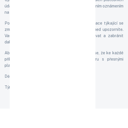
údajů, budeme vás o tom informovat pouze oficiálním oznámením
na našich webových stránkách.
Pokud byste obdrželi jakékoli podezřelé informace týkající se
změny účtu, velmi oceníme, pokud nás na to ihned upozorníte.
Vaše zpětná vazba nám pomůže rychle reagovat a zabránit
dalším podvodným aktivitám.
Abychom zvýšili Vaši bezpečnost, rozhodli jsme se, že ke každé
přihlášce na kurz obdržíte zálohovou fakturu s přesnými
platebními údaji.
Děkujeme za Vaši spolupráci a obezřetnost.
Tým EVKC