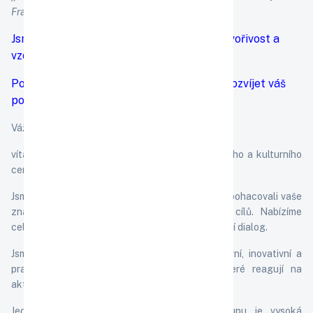
Franklin
Jsme místem, kde se setkávají myšlenky, tvořivost a
vzdělání.
Pomáháme vám objevovat nové obzory a rozvíjet váš
potenciál.
Vážené návštěvnice, vážení návštěvníci,
vítáme vás na stránkách Evropského vzdělávacího a kulturního
centra (
EVKC
).
Jsme tu pro vás, abychom podporovali váš růst, obohacovali vaše
znalosti a inspirovali vás k dosažení nových cílů. Nabízíme
celoživotní vzdělávání, váš osobní rozvoj a kulturní dialog.
Jsme hrdí na naši schopnost nabídnout efektivní, inovativní a
prakticky využitelné vzdělávací programy, které reagují na
aktuální potřeby a trendy.
Jedním ze základních principů našeho přístupu je vysoká