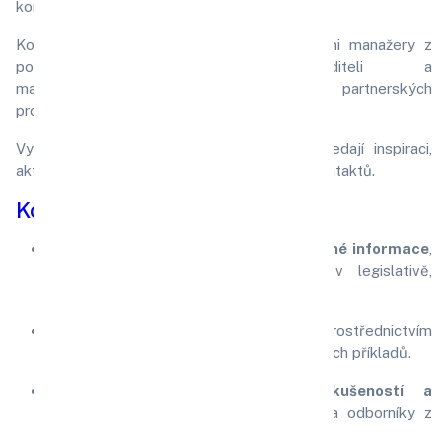
kontaktů.
Konference jsou oblíbené mezi vrcholovými manažery z
podnikatelských subjektů, řediteli a
majiteli společností. Rádi využívají našich partnerských
programů.
Vyhledávány jsou také odborníky, kteří hledají inspiraci,
aktuální informace a příležitost pro získání kontaktů.
Konference mají jasné cíle:
Přinášet aktuální a prakticky využitelné informace
,
které reagují na nejnovější trendy v legislativě,
managementu a jednotlivých odvětvích.
Podporovat profesní růst účastníků
prostřednictvím
diskusí, odborných přednášek a praktických příkladů.
Vytvářet prostor pro sdílení zkušeností a
navazování kontaktů
mezi účastníky a odborníky z
různých oblastí.