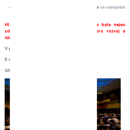
Inspirace k inovacím a zlepšování praxe
ve veřejném
i soukromém sektoru.
Hlavním cílem je, aby každá konference byla nejen
zdrojem vzdělání, ale také impulsem pro rozvoj a
spolupráci.
V případě zájmu nás kontaktujte:
E-mail:
konference@evkc.cz
GSM:
725 162 297