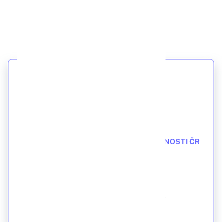
KONFERENCE
OTEVŘENÉ KONFERENCE
XX. NÁRODNÍ SNĚM REGIONŮ SOUDRŽNOSTI ČR
17.08. 2026
Hotel Rožmberský dvůr
https://www.hotelgold.cz/