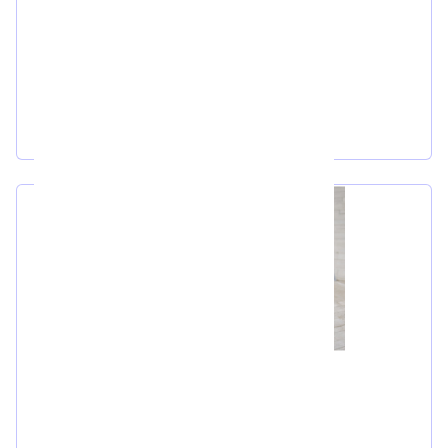
Mgr. Anna Vašíčková
Mgr. Bc. Petra Juřátková