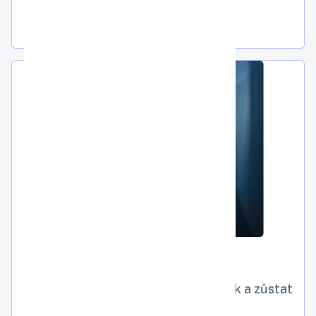
Hacker u dveří? Jak přežít kyberútok a zůstat
v klidu!