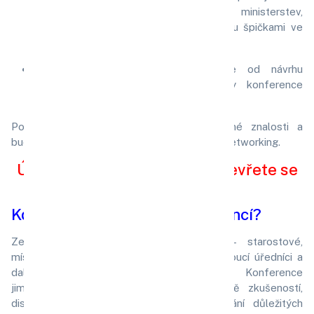
legislativci, odborníky z klíčových ministerstev,
uznávanými lektory a experty, kteří jsou špičkami ve
svých oborech.
Komplexní přístup
: Zajišťujeme vše od návrhu
programu po detailní organizaci, aby konference
probíhaly hladce a efektivně.
Pomáháme vám získat prakticky využitelné znalosti a
budujeme prostor pro výměnu zkušeností a networking.
Účastněte se konferencí a otevřete se
novým příležitostem!
Kdo se účastní našich konferencí?
Zejména představitelů měst a obcí – starostové,
místostarostové, zastupitelé, tajemníci, vedoucí úředníci a
další klíčové osoby veřejného sektoru. Konference
jim poskytují unikátní příležitost k výměně zkušeností,
diskusi nad aktuálními tématy a navazování důležitých