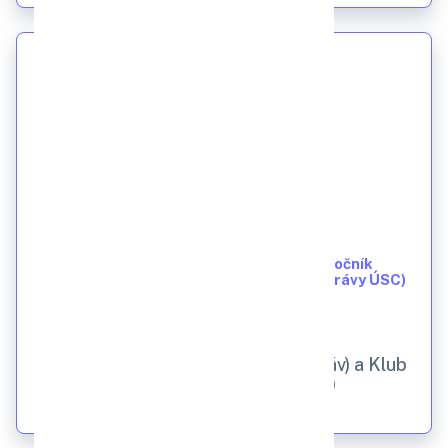
XXV. FÓRUM TAJEMNÍKŮ (jubilejní ročník
prestižní konference k výkonu dobré správy ÚSC)
09.09. 2026
Ombudsman (Veřejný ochránce práv) a Klub
zastupitelů (Stará radnice)