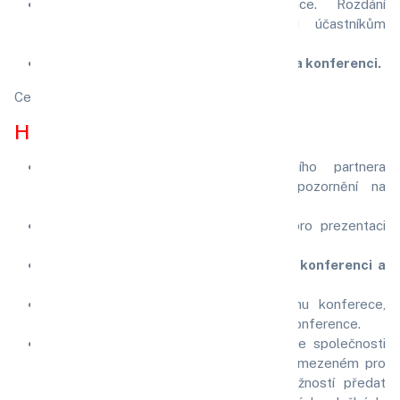
Představení při zahájení konference. Rozdání
propagačního letáčku o společnosti účastníkům
konference.
Účast jednoho zástupce společnosti na konferenci.
Cena:
9 990 Kč
Hlavní partner konference:
Představení společnosti jako hlavního partnera
konference v zahajovací části a upozornění na
prezentační místo společnosti.
Umístění loga v prostorách určených pro prezentaci
partnerských společností.
Účast dvou zástupců společnosti na konferenci a
společenském večeru.
Umístění loga společnosti na programu konferece,
který v tištěné podobě obdrží účastníci konference.
Stručné propagační vystoupení zástupce společnosti
během odborného programu (v čase vymezeném pro
propagační vystoupení partnerů) s možností předat