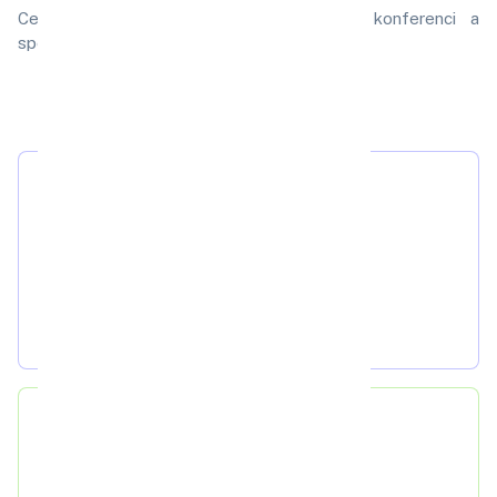
Cena:
Dohodou
dle počtu zástupců na konferenci a
speciálních požadavků
na prezentaci.
4 500 +
Odučených
hodin