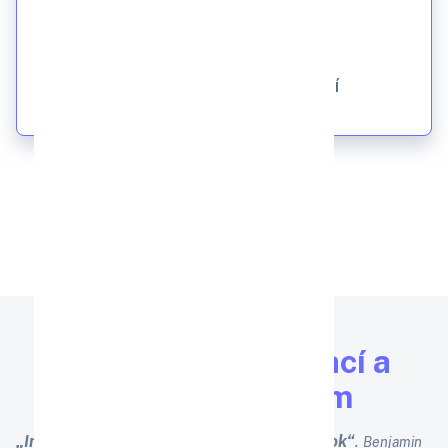
(pro úplné začátečníky)
25.09. 2026
Online seminář, živé vysílání
Evropské vzdělávací a
kulturní centrum
„Investice do vzdělávání nesou nejvyšší úrok“
.
Benjamin