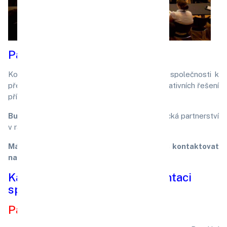
Partneství konferencí:
Konference poskytují ideální příležitost pro společnosti k
představení svých produktů, služeb nebo inovativních řešení
přímo cílovému publiku.
Budujte nové kontakty
a navazujtet strategická partnerství
v rámci networkingových aktivit.
Máte-li zájem o partnerství, neváhejte nás kontaktovat
na emailu
konference@evkc.cz
Kategorie a dispozice k prezentaci
společností.
Partner konference: